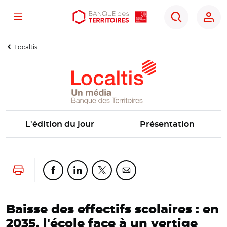
Menu
Aller
Aller
Ouvrir
Rechercher
au
au
les
contenu
menu
outils
Localtis
principal
principal
d'accessibilité
L'édition du jour
Présentation
Lancer l'impression
Partager cette page sur Facebook
Partager cette page sur Linkedin
Partager cette page sur Twitter
Partager cette page sur Co
Baisse des effectifs scolaires : en
2035, l'école face à un vertige