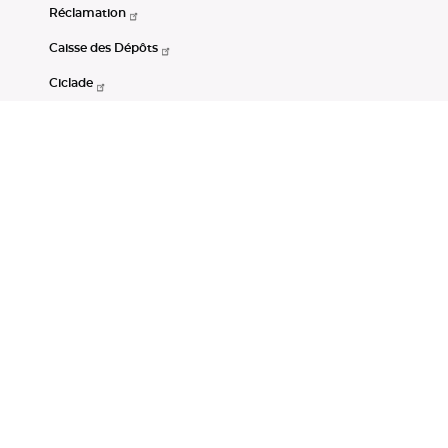
Réclamation
Caisse des Dépôts
Ciclade
CDC-Net
Consignations
Portail Open Data CDC
Restez connectés
LinkedIn
Youtube
Instagram
RSS
Mentions légales
CGU
Données personnelles
Accessibilité : non conforme
DSP2
Instruments financiers
Gestion des cookies