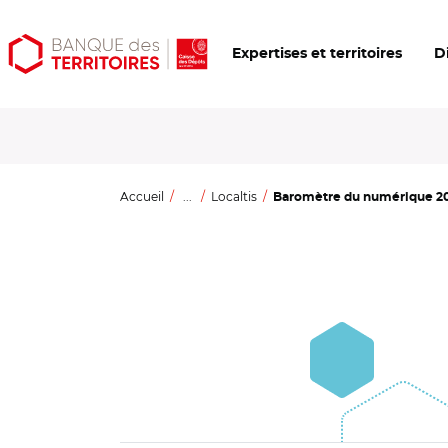
Aller
Aller
Ouvrir
Expertises et territoires
D
au
au
les
contenu
menu
outils
principal
principal
d'accessibilité
Accueil
...
Localtis
Baromètre du numérique 2023