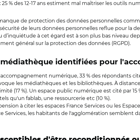
: 25 % des 12-17 ans estiment mal maîtriser les outils nu
 manque de protection des données personnelles comme pr
sécurité de leurs données personnelles reflue pour la d
 d’inquiétude à cet égard est à son plus bas niveau depuis
lement général sur la protection des données (RGPD).
, médiathèque identifiées pour l'
un accompagnement numérique, 33 % des répondants cite
oque les médiathèques et les bibliothèques. À distance
ximité (17 %). Un espace public numérique est cité par 15 
tels qu'un fablab, une ressourcerie etc (10 %).
ropension à citer les espaces France Services ou les Espac
e Services, les habitants de l'agglomération semblent d
usceptibles d'être reconditionnés o