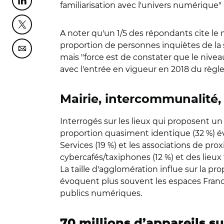
Partager cette page sur Linkedin
familiarisation avec l'univers numérique" 
Partager cette page sur Twitter
A noter qu'un 1/5 des répondants cite le
proportion de personnes inquiètes de la 
Partager cette page sur Courriel
mais "force est de constater que le niveau
avec l'entrée en vigueur en 2018 du règ
Mairie, intercommunalité
Interrogés sur les lieux qui proposent 
proportion quasiment identique (32 %) év
Services (19 %) et les associations de pro
cybercafés/taxiphones (12 %) et des lieux 
La taille d'agglomération influe sur la p
évoquent plus souvent les espaces Franc
publics numériques.
70 millions d’appareils s