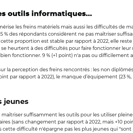
s outils informatiques...
rise les freins matériels mais aussi les difficultés de ma
 25 % des répondants considèrent ne pas maîtriser suffi
 cette proportion est stable par rapport à 2022, elle res
2) se heurtent à des difficultés pour faire fonctionner le
 fonctionner. 9 % (+1 point) n'a pas ou difficilement acc
r la perception des freins rencontrés : les non diplômé
point par rapport à 2022), le manque d’équipement (23 %, -3 
s jeunes
aîtriser suffisamment les outils pour les utiliser plein
ires (sans changement par rapport à 2022, mais +10 poin
ais cette difficulté n'épargne pas les plus jeunes qui "so