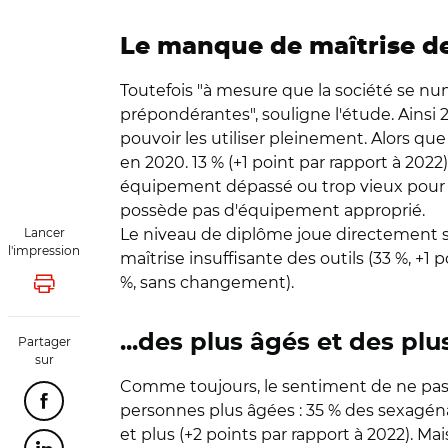
Le manque de maîtrise de
Toutefois "à mesure que la société se numé
prépondérantes", souligne l'étude. Ainsi
pouvoir les utiliser pleinement. Alors que
en 2020. 13 % (+1 point par rapport à 202
équipement dépassé ou trop vieux pour bien
possède pas d'équipement approprié.
Lancer
Le niveau de diplôme joue directement su
l'impression
maîtrise insuffisante des outils (33 %, +1 
%, sans changement).
Lancer l'impression
...des plus âgés et des plu
Partager
sur
Comme toujours, le sentiment de ne pas m
Partager cette page sur Facebook
personnes plus âgées : 35 % des sexagéna
et plus (+2 points par rapport à 2022). M