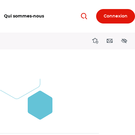
Qui sommes-nous
Connexion
Rechercher
Directions région
Contact
Acces