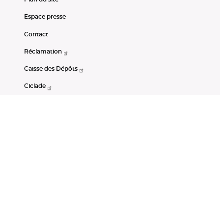
Espace presse
Contact
Réclamation
Caisse des Dépôts
Ciclade
CDC-Net
Consignations
Portail Open Data CDC
Restez connectés
LinkedIn
Youtube
Instagram
RSS