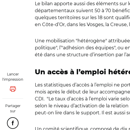
Le bilan apporte aussi des éléments sur le
départementaux suivent 50 à 70 bénéficia
quelques territoires sur les 18 sont quali
en Côte-d’Or, dans les Vosges, la Creus
Une mobilisation "hétérogène" attribuée à
politique", l’"adhésion des équipes", ou e
été dans une structure d’insertion par l’
Un accès à l’emploi hété
Lancer
l'impression
Les statistiques d’accès à l’emploi ne po
Lancer l'impression
mois après le début de leur accompagneme
CDI.
"
Le taux d’accès à l’emploi varie se
selon le niveau d’activation de la relation
Partager
sur
peut-on lire dans le support. Il est aussi
Partager cette page sur Facebook
Un comité scientifique, composé de dix p