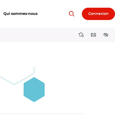
Qui sommes-nous
Connexion
Rechercher
Directions région
Contact
Acces