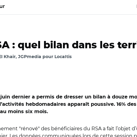
ur
 : quel bilan dans les terri
l Khair, JGPmedia pour Localtis
9 juin dernier a permis de dresser un bilan à douze
’activités hebdomadaires apparaît poussive. 16% des
’au moins six mois.
ent "rénové" des bénéficiaires du RSA a fait l’objet d’u
rnier. Les données communiquées lors de cette session por