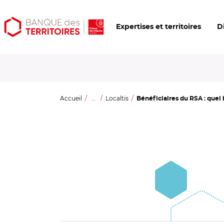
Aller
Aller
Ouvrir
Expertises et territoires
D
au
au
les
contenu
menu
outils
principal
principal
d'accessibilité
Accueil
...
Localtis
Bénéficiaires du RSA : quel b