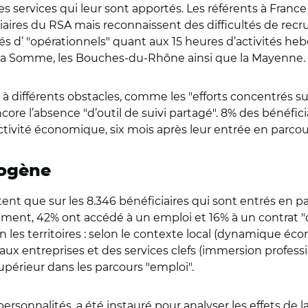
s services qui leur sont apportés. Les référents à France 
ires du RSA mais reconnaissent des difficultés de recr
fiés d’ "opérationnels" quant aux 15 heures d’activités h
e, la Somme, les Bouches-du-Rhône ainsi que la Mayenne.
 différents obstacles, comme les "efforts concentrés sur
ncore l’absence "d’outil de suivi partagé". 8% des bénéfic
activité économique, six mois après leur entrée en parcou
rogène
rtent que sur les 8.346 bénéficiaires qui sont entrés en 
nt, 42% ont accédé à un emploi et 16% à un contrat "du
lon les territoires : selon le contexte local (dynamique
 aux entreprises et des services clefs (immersion professi
 supérieur dans les parcours "emploi".
ersonnalités, a été instauré pour analyser les effets d