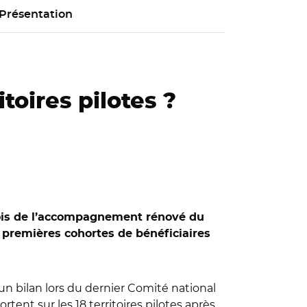
Présentation
toires pilotes ?
 mois de l’accompagnement rénové du
 premières cohortes de bénéficiaires
n bilan lors du dernier Comité national
tent sur les 18 territoires pilotes après