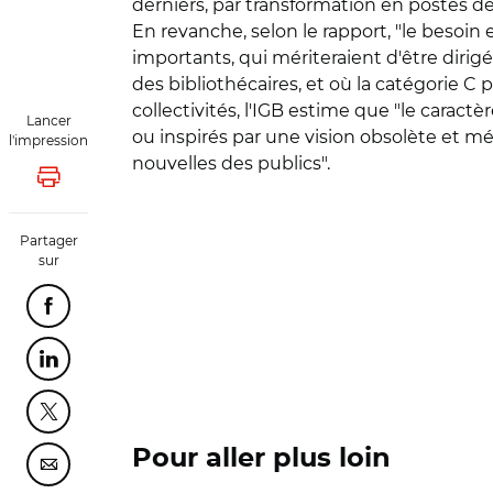
derniers, par transformation en postes de 
En revanche, selon le rapport, "le besoin
importants, qui mériteraient d'être dir
des bibliothécaires, et où la catégorie C
collectivités, l'IGB estime que "le caract
Lancer
ou inspirés par une vision obsolète et m
l'impression
nouvelles des publics".
Lancer l'impression
Partager
sur
Partager cette page sur Facebook
Partager cette page sur Linkedin
Partager cette page sur Twitter
Pour aller plus loin
Partager cette page sur Courriel