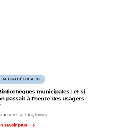
ACTUALITÉ LOCALTIS
ACTUALITÉ
Bibliothèques municipales : et si
Bibliothè
on passait à l'heure des usagers
moins d'i
?
lecteurs
ourisme, culture, loisirs
Tourisme, cul
éducation e
n savoir plus
En savoir pl