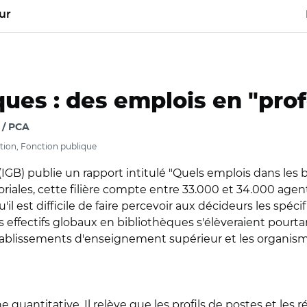
ur
ques : des emplois en "pr
 / PCA
ation, Fonction publique
IGB) publie un rapport intitulé "Quels emplois dans les b
toriales, cette filière compte entre 33.000 et 34.000 agent
 est difficile de faire percevoir aux décideurs les spéci
les effectifs globaux en bibliothèques s'élèveraient pourta
 établissements d'enseignement supérieur et les organism
 quantitative. Il relève que les profils de postes et les 