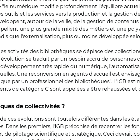
ue "le numérique modifie profondément l'équilibre actu
es outils et les services vers la production et la gestion 
veloppent, autour de la veille, de la gestion de contenu
ppellent une plus grande mixité des métiers et une poly
 tandis que l'externalisation, plus ou moins développée se
es activités des bibliothèques se déplace des collections (
te évolution se traduit par un besoin accru de personnes 
 développement très rapide du numérique, l'automatisat
nuelles. Une reconversion en agents d'accueil est envisa
e par un professionnel des bibliothèques". L'IGB estim
gents de catégorie C sont appelées à être rehaussées et di
ques de collectivités ?
 ces évolutions sont toutefois différentes dans les étab
les. Dans les premiers, l'IGB préconise de recentrer les f
 de pilotage scientifique et stratégique. Ceci devrait c