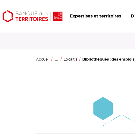
Aller
Aller
Ouvrir
Expertises et territoires
D
au
au
les
contenu
menu
outils
principal
principal
d'accessibilité
Accueil
...
Localtis
Bibliothèques : des emplois