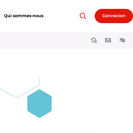
Qui sommes-nous
Connexion
Rechercher
Directions région
Contact
Acces