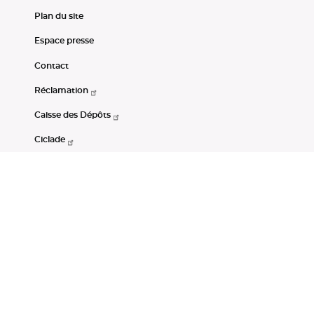
Plan du site
Espace presse
Contact
Réclamation
Caisse des Dépôts
Ciclade
CDC-Net
Consignations
Portail Open Data CDC
Restez connectés
LinkedIn
Youtube
Instagram
RSS