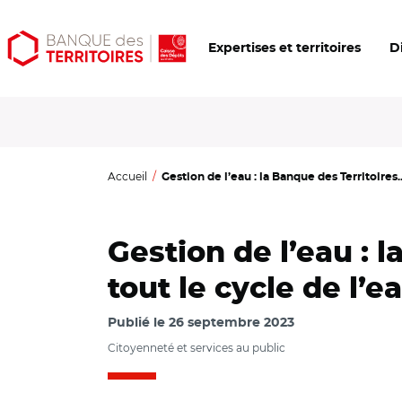
Aller
Aller
Ouvrir
Expertises et territoires
D
au
au
les
contenu
menu
outils
principal
principal
d'accessibilité
Accueil
Gestion de l’eau : la Banque des Territoires..
Gestion de l’eau : l
tout le cycle de l’e
Publié le
26 septembre 2023
Citoyenneté et services au public