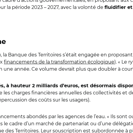
ce cadre d’actions gouvernementales, en proposant aux co
our la période 2023 – 2027, avec la volonté de
fluidifier e
me
u, la Banque des Territoires s’était engagée en proposan
ux
financements de la transformation écologique
). « Le 
 en une année. Ce volume devrait plus que doubler à cour
, à hauteur 2 milliards d’euros, est désormais dispo
ire les charges financières annuelles des collectivités e
répercussion des coûts sur les usagers).
ements abondés par les agences de l’eau. « Ils sont ouve
s le cadre d’un marché de partenariat ou d’une délégatio
e des Territoires. Leur souscription est subordonnée à p