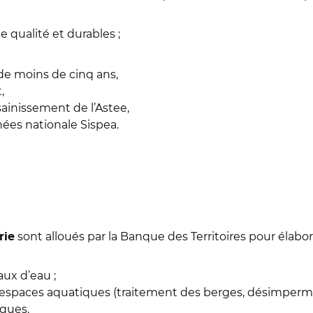
e qualité et durables ;
de moins de cinq ans,
,
ssainissement de l’Astee,
ées nationale Sispea.
sont alloués par la Banque des Territoires pour élabore
rie
aux d’eau ;
 espaces aquatiques (traitement des berges, désimpermé
ques.