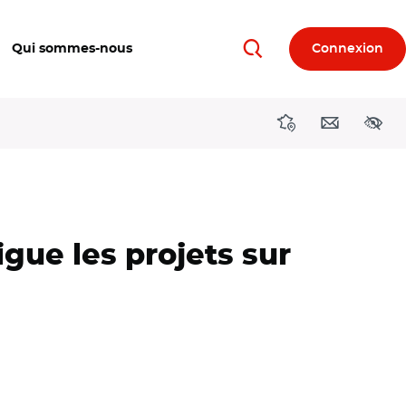
Qui sommes-nous
Connexion
Rechercher
Directions région
Contact
Acces
igue les projets sur