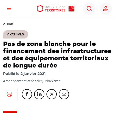
Menu
Aller
Aller
Ouvrir
Rechercher
au
au
les
contenu
menu
outils
Accueil
principal
principal
d'accessibilité
ARCHIVES
Pas de zone blanche pour le
financement des infrastructures
et des équipements territoriaux
de longue durée
Publié le
2 janvier 2021
Aménagement et foncier, urbanisme
Lancer l'impression
Partager cette page sur Facebook
Partager cette page sur Linkedin
Partager cette page sur Twitter
Partager cette page sur Co