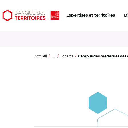
Aller
Aller
Ouvrir
Expertises et territoires
D
au
au
les
contenu
menu
outils
principal
principal
d'accessibilité
Accueil
...
Localtis
Campus des métiers et des qu