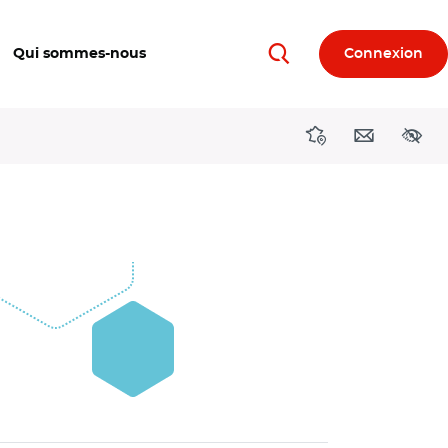
Qui sommes-nous
Connexion
Rechercher
Directions région
Contact
Acces