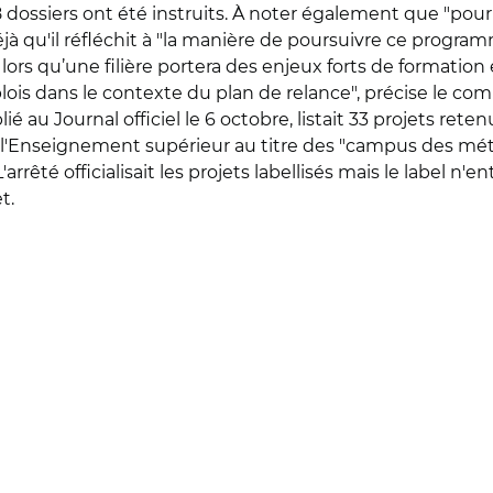
8 dossiers ont été instruits. À noter également que "po
 déjà qu'il réfléchit à "la manière de poursuivre ce pro
s lors qu’une filière portera des enjeux forts de formati
lois dans le contexte du plan de relance", précise le c
ié au Journal officiel le 6 octobre, listait 33 projets rete
e l'Enseignement supérieur au titre des "campus des métier
L'arrêté officialisait les projets labellisés mais le label
t.