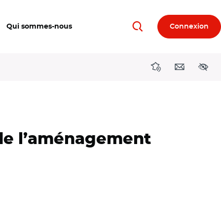
Qui sommes-nous
Connexion
Rechercher
Directions région
Contact
Acces
é de l’aménagement