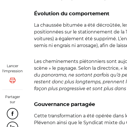
Évolution du comportement
La chaussée bitumée a été décroûtée, les
positionnées sur le stationnement de la 
voitures) a également été supprimé. L’e
semis ni engrais ni arrosage), afin de lais
Les cheminements piétonniers sont aujourd
Lancer
scène » le paysage. Selon la directrice,
« 
l'impression
du panorama, ne sortant parfois qu’à pei
restent donc plus longtemps, prennent le 
Lancer l'impression
façon plus progressive et sont plus dans 
Partager
sur
Gouvernance partagée
Cette transformation a été opérée dans l
Partager cette page sur Facebook
Plévenon ainsi que le Syndicat mixte du 