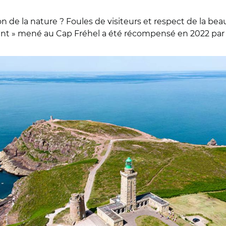
 de la nature ? Foules de visiteurs et respect de la bea
t » mené au Cap Fréhel a été récompensé en 2022 par l
otographique du paysage © Grand Site France Cap d’Erquy Cap F