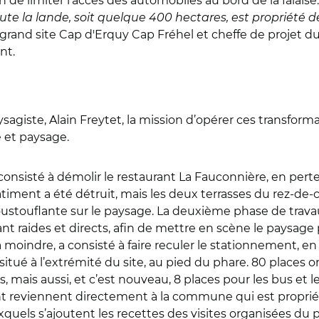
de limiter l’accès des automobiles au bord de la falaise
oute la lande, soit quelque 400 hectares, est propriété
 grand site Cap d'Erquy Cap Fréhel et cheffe de projet d
nt.
agiste, Alain Freytet, la mission d’opérer ces transformati
e et paysage.
consisté à démolir le restaurant La Fauconnière, en perte
timent a été détruit, mais les deux terrasses du rez-de
oustouflante sur le paysage. La deuxième phase de travau
t raides et directs, afin de mettre en scène le paysage 
a moindre, a consisté à faire reculer le stationnement, en
 situé à l’extrémité du site, au pied du phare. 80 places 
 mais aussi, et c’est nouveau, 8 places pour les bus et 
nt reviennent directement à la commune qui est propriéta
quels s’ajoutent les recettes des visites organisées du p