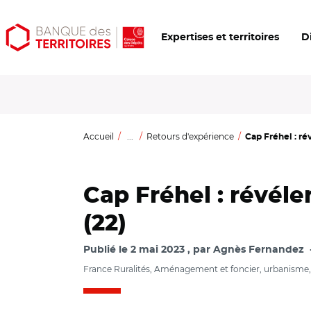
Aller
Aller
Ouvrir
Expertises et territoires
D
au
au
les
contenu
menu
outils
principal
principal
d'accessibilité
Accueil
...
Retours d'expérience
Cap Fréhel : rév
Cap Fréhel : révéle
(22)
Publié le
2 mai 2023
par
Agnès Fernandez
France Ruralités, Aménagement et foncier, urbanisme, 