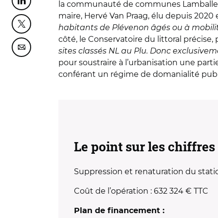
la communauté de communes Lamballe Terr
Partager cette page sur Linkedin
maire, Hervé
Van Praag
, élu depuis 2020 
habitants de Plévenon âgés ou à mobilit
Partager cette page sur Twitter
côté, le Conservatoire du littoral précise,
sites classés NL au Plu. Donc exclusiveme
Partager cette page sur Courriel
pour soustraire à l
’
urbanisation une partie
conférant un ré
gime de domanialit
é pub
Le point sur les chiffres
Suppression et renaturation du stat
Coût de l
’
opération : 632 324
€
TTC
Plan de financement :