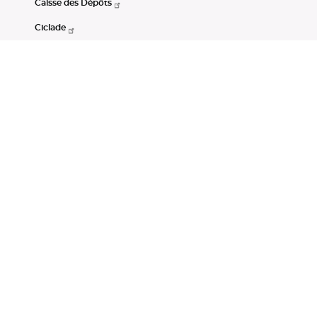
Caisse des Dépôts
Ciclade
CDC-Net
Consignations
Portail Open Data CDC
Restez connectés
LinkedIn
Youtube
Instagram
RSS
Mentions légales
CGU
Données personnelles
Accessibilité : non conforme
DSP2
Instruments financiers
Gestion des cookies
© Banque des Territoires 2026. Tous droits réservés.