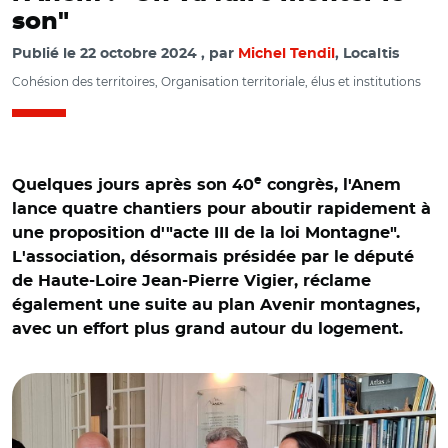
son"
Publié le
22 octobre 2024
par
Michel Tendil
, Localtis
Cohésion des territoires, Organisation territoriale, élus et institutions
e
Quelques jours après son 40
congrès, l'Anem
lance quatre chantiers pour aboutir rapidement à
une proposition d'"acte III de la loi Montagne".
L'association, désormais présidée par le député
de Haute-Loire Jean-Pierre Vigier, réclame
également une suite au plan Avenir montagnes,
avec un effort plus grand autour du logement.
© M.T./ Jean-Pierre Vigier, Xavier Roseren etFrédérique
Espagnac