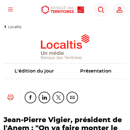
Menu
Aller
Aller
Ouvrir
Rechercher
au
au
les
contenu
menu
outils
Localtis
principal
principal
d'accessibilité
L'édition du jour
Présentation
Lancer l'impression
Partager cette page sur Facebook
Partager cette page sur Linkedin
Partager cette page sur Twitter
Partager cette page sur Co
Jean-Pierre Vigier, président de
l'Anem : "On va faire monter le