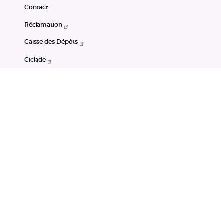
Contact
Réclamation
Caisse des Dépôts
Ciclade
CDC-Net
Consignations
Portail Open Data CDC
Restez connectés
LinkedIn
Youtube
Instagram
RSS
Mentions légales
CGU
Données personnelles