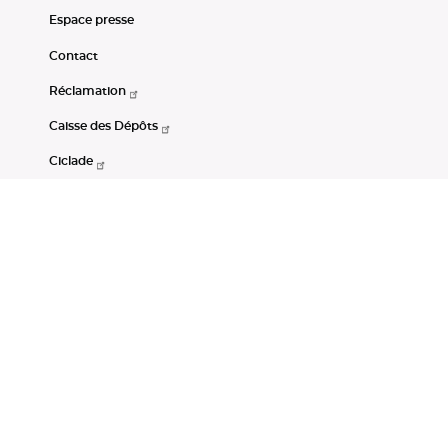
Espace presse
Contact
Réclamation
Caisse des Dépôts
Ciclade
CDC-Net
Consignations
Portail Open Data CDC
Restez connectés
LinkedIn
Youtube
Instagram
RSS