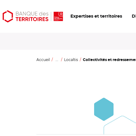
Aller
Aller
Ouvrir
Expertises et territoires
D
au
au
les
contenu
menu
outils
principal
principal
d'accessibilité
Accueil
...
Localtis
Collectivités et redressemen