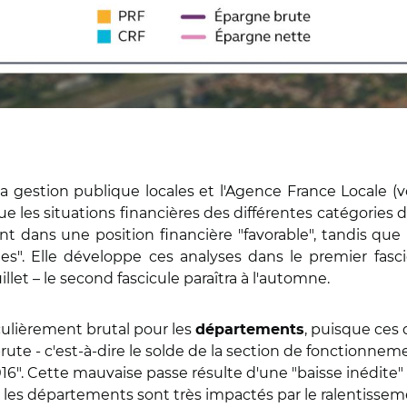
la gestion publique locales et l'Agence France Locale (v
les situations financières des différentes catégories de 
dans une position financière "favorable", tandis que l
s". Elle développe ces analyses dans le premier fasci
illet – le second fascicule paraîtra à l'automne.
culièrement brutal pour les
, puisque ces 
départements
ute - c'est-à-dire le solde de la section de fonctionnement 
 2016". Cette mauvaise passe résulte d'une "baisse inédit
, les départements sont très impactés par le ralentisse