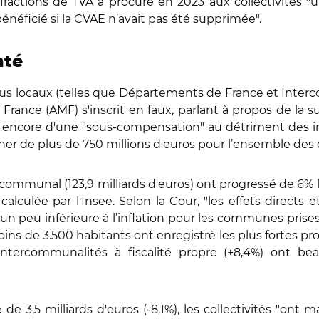
fractions de TVA a procuré en 2023 aux collectivités "u
énéficié si la CVAE n’avait pas été supprimée".
nté
élus locaux (telles que Départements de France et Inter
France (AMF) s'inscrit en faux, parlant à propos de la s
 encore d'une "sous-compensation" au détriment des i
r de plus de 750 millions d'euros pour l’ensemble des co
munal (123,9 milliards d'euros) ont progressé de 6% l'an
alculée par l'Insee. Selon la Cour, "les effets directs e
t un peu inférieure à l’inflation pour les communes pri
ins de 3.500 habitants ont enregistré les plus fortes pr
ntercommunalités à fiscalité propre (+8,4%) ont b
 3,5 milliards d'euros (-8,1%), les collectivités "ont ma