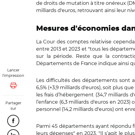
de droits de mutation à titre onéreux (DMT
milliards d'euros, retrouvant ainsi leur ni
Mesures d'économies dan
La Cour des comptes relativise cependa
entre 2013 et 2023 et "tous les départeme
sur la période. Reste que la contract
Départements de France indique ainsi qu
Lancer
l'impression
Les difficultés des départements sont 
6,5% (+3,9 milliards d'euros), soit plus qu
Lancer l'impression
les frais d’hébergement (34,7 milliards d'
l’enfance (6,3 milliards d'euros en 2023)
Partager
sur
personnel (14,2 milliards d'euros) ont enr
Partager cette page sur Facebook
Parmi 45 départements ayant répondu fin
leurs dépenses" en 2023. "Il s’agit le pl