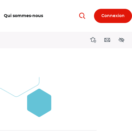
Qui sommes-nous
Connexion
Rechercher
Directions région
Contact
Acces