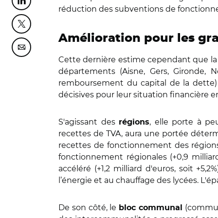
Partager cette page sur Linkedin
réduction des subventions de fonctionn
Partager cette page sur Twitter
Amélioration pour les gr
Partager cette page sur Courriel
Cette dernière estime cependant que la s
départements (Aisne, Gers, Gironde, N
remboursement du capital de la dette) 
décisives pour leur situation financière e
S'agissant des
, elle porte à p
régions
recettes de TVA, aura une portée détermi
recettes de fonctionnement des régions
fonctionnement régionales (+0,9 millia
accéléré (+1,2 milliard d'euros, soit +5
l’énergie et au chauffage des lycées. L'é
De son côté, le
(commune
bloc communal