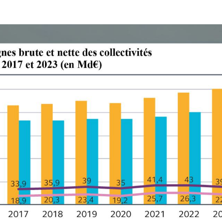
 des comptes, d’après des données de la DGFiP. Fond: Aristoi C