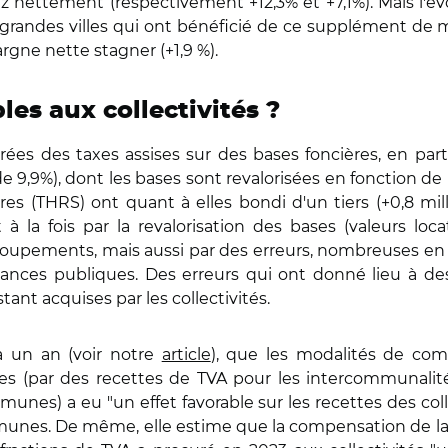
nettement (respectivement +12,3% et +7,1%). Mais l'évo
 grandes villes qui ont bénéficié de ce supplément 
rgne nette stagner (+1,9 %).
les aux collectivités ?
ées des taxes assises sur des bases foncières, en partic
de 9,9%), dont les bases sont revalorisées en fonction de 
es (THRS) ont quant à elles bondi d'un tiers (+0,8 milli
 à la fois par la revalorisation des bases (valeurs lo
upements, mais aussi par des erreurs, nombreuses en 202
nances publiques. Des erreurs qui ont donné lieu à d
tant acquises par les collectivités.
a un an (voir notre
article
), que les modalités de com
ales (par des recettes de TVA pour les intercommunali
nes) a eu "un effet favorable sur les recettes des colle
unes. De même, elle estime que la compensation de la su