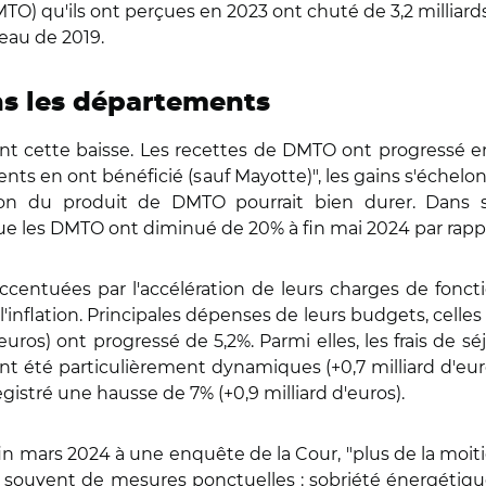
O) qu'ils ont perçues en 2023 ont chuté de 3,2 milliards d
veau de 2019.
s les départements
nt cette baisse. Les recettes de DMTO ont progressé
nts en ont bénéficié (sauf Mayotte)", les gains s'échelo
ion du produit de DMTO pourrait bien durer. Dans s
e les DMTO ont diminué de 20% à fin mai 2024 par rappor
accentuées par l'accélération de leurs charges de fon
e l'inflation. Principales dépenses de leurs budgets, cell
euros) ont progressé de 5,2%. Parmi elles, les frais de s
 ont été particulièrement dynamiques (+0,7 milliard d'euro
egistré une hausse de 7% (+0,9 milliard d'euros).
 mars 2024 à une enquête de la Cour, "plus de la moiti
us souvent de mesures ponctuelles : sobriété énergétique