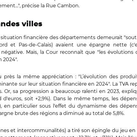
ement…", précise la Rue Cambon.
andes villes
ituation financière des départements demeurait "souten
ord et Pas-de-Calais) avaient une épargne nette (c'
négative. Mais, la Cour reconnaît que "les évolution
n 2024".
eu près la même appréciation : "L’évolution des pro
nante sur leur situation financière en 2024". La TVA r
. Or, sa progression a beaucoup ralenti en 2023, expli
rd d'euros, soit +2,9%). Dans le même temps, les dép
,2%), en particulier sous l'effet du dynamisme des dép
pargne brute des régions a diminué au total de 5,8%.
s et intercommunalités) a tiré son épingle du jeu en