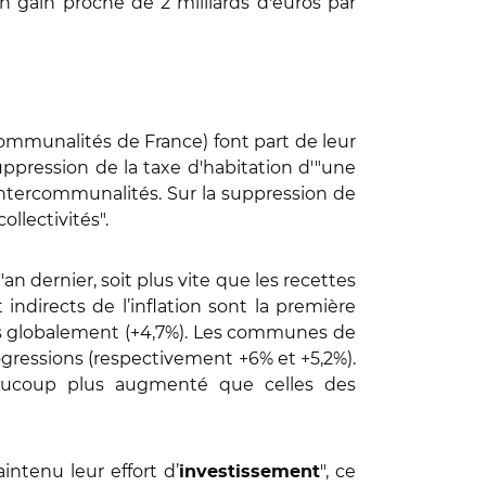
n gain proche de 2 milliards d'euros par
communalités de France) font part de leur
uppression de la taxe d'habitation d'"une
ntercommunalités. Sur la suppression de
llectivités".
 dernier, soit plus vite que les recettes
t indirects de l’inflation sont la première
ses globalement (+4,7%). Les communes de
ogressions (respectivement +6% et +5,2%).
eaucoup plus augmenté que celles des
intenu leur effort d’
", ce
investissement