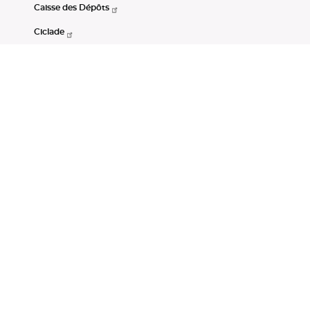
Caisse des Dépôts
Ciclade
CDC-Net
Consignations
Portail Open Data CDC
Restez connectés
LinkedIn
Youtube
Instagram
RSS
Mentions légales
CGU
Données personnelles
Accessibilité : non conforme
DSP2
Instruments financiers
Gestion des cookies
© Banque des Territoires 2026. Tous droits réservés.