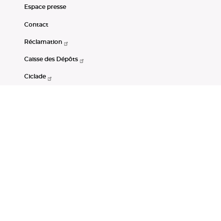
Espace presse
Contact
Réclamation
Caisse des Dépôts
Ciclade
CDC-Net
Consignations
Portail Open Data CDC
Restez connectés
LinkedIn
Youtube
Instagram
RSS