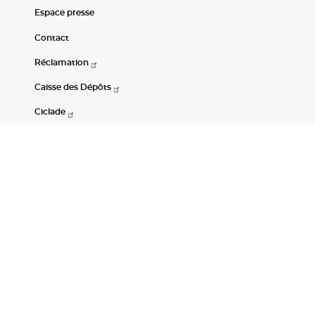
Espace presse
Contact
Réclamation
Caisse des Dépôts
Ciclade
CDC-Net
Consignations
Portail Open Data CDC
Restez connectés
LinkedIn
Youtube
Instagram
RSS