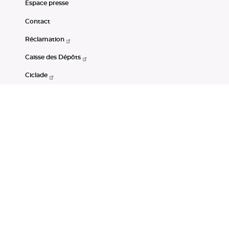
Espace presse
Contact
Réclamation
Caisse des Dépôts
Ciclade
CDC-Net
Consignations
Portail Open Data CDC
Restez connectés
LinkedIn
Youtube
Instagram
RSS