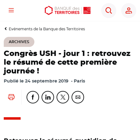
Menu
Aller
Aller
Ouvrir
Rechercher
au
au
les
contenu
menu
outils
Evénements de la Banque des Territoires
principal
principal
d'accessibilité
ARCHIVES
Congrès USH - jour 1 : retrouvez
le résumé de cette première
journée !
Publié le
24 septembre 2019
Paris
Lancer l'impression
Partager cette page sur Facebook
Partager cette page sur Linkedin
Partager cette page sur Twitter
Partager cette page sur Co