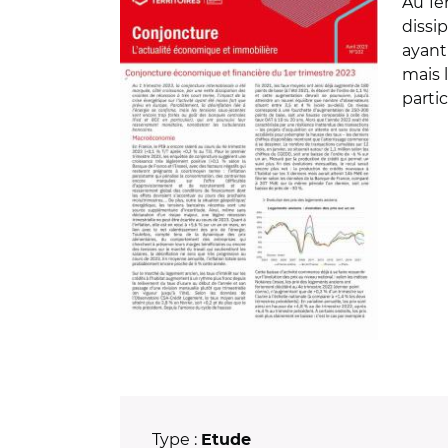
Au 1e
dissip
ayant
mais 
parti
Type :
Etude