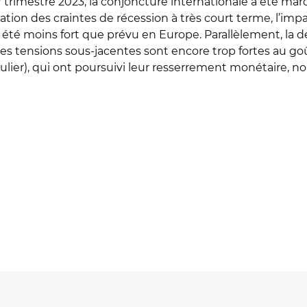
r trimestre 2023, la conjoncture internationale a été mar
ation des craintes de récession à très court terme, l’impa
 été moins fort que prévu en Europe. Parallèlement, la dés
les tensions sous-jacentes sont encore trop fortes au g
culier), qui ont poursuivi leur resserrement monétaire, n