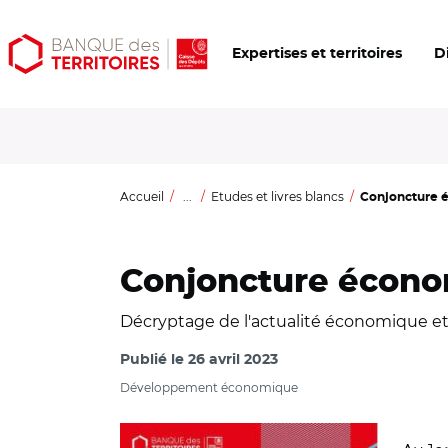
Aller
Aller
Ouvrir
Expertises et territoires
D
au
au
les
contenu
menu
outils
principal
principal
d'accessibilité
Accueil
...
Etudes et livres blancs
Conjoncture é
Conjoncture économ
Décryptage de l'actualité économique et
Publié le
26 avril 2023
Développement économique
© Banque des Territoires