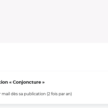
le fenêtre)
ion « Conjoncture »
ail dès sa publication (2 fois par an)