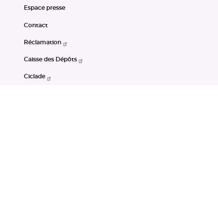
Espace presse
Contact
Réclamation
Caisse des Dépôts
Ciclade
CDC-Net
Consignations
Portail Open Data CDC
Restez connectés
LinkedIn
Youtube
Instagram
RSS