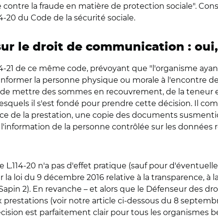
tte contre la fraude en matière de protection sociale". Con
14-20 du Code de la sécurité sociale.
ur le droit de communication : oui,
 L.114-21 de ce même code, prévoyant que "l'organisme ay
 d'informer la personne physique ou morale à l'encontre de
 de mettre des sommes en recouvrement, de la teneur et
squels il s'est fondé pour prendre cette décision. Il c
ce de la prestation, une copie des documents susmention
'information de la personne contrôlée sur les données re
le L.114-20 n'a pas d'effet pratique (sauf pour d'éventuell
 la loi du 9 décembre 2016 relative à la transparence, à la
pin 2). En revanche – et alors que le Défenseur des droits
ux prestations (voir notre article ci-dessous du 8 septemb
décision est parfaitement clair pour tous les organismes