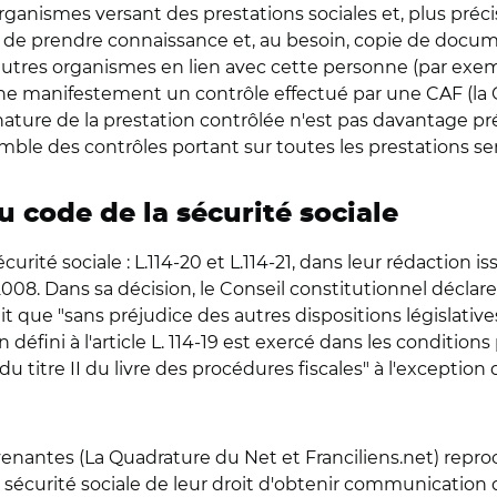
rganismes versant des prestations sociales et, plus préc
ur, de prendre connaissance et, au besoin, copie de docu
'autres organismes en lien avec cette personne (par ex
e manifestement un contrôle effectué par une CAF (la Cn
 nature de la prestation contrôlée n'est pas davantage pré
emble des contrôles portant sur toutes les prestations se
u code de la sécurité sociale
curité sociale : L.114-20 et L.114-21, dans leur rédaction 
008. Dans sa décision, le Conseil constitutionnel déclare 
yait que "sans préjudice des autres dispositions législat
 défini à l'article L. 114-19 est exercé dans les conditio
 du titre II du livre des procédures fiscales" à l'except
rvenantes (La Quadrature du Net et Franciliens.net) reproc
 sécurité sociale de leur droit d'obtenir communicatio