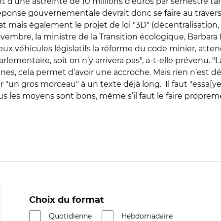
’une astreinte de 10 millions d'euros par semestre tant 
réponse gouvernementale devrait donc se faire au travers d
t mais également le projet de loi "3D" (décentralisation,
ovembre, la ministre de la Transition écologique, Barbar
ux véhicules législatifs la réforme du code minier, attend
lementaire, soit on n’y arrivera pas", a-t-elle prévenu. 
s, cela permet d’avoir une accroche. Mais rien n’est déc
er "un gros morceau" à un texte déjà long. Il faut "essa[ye
tous les moyens sont bons, même s’il faut le faire proprem
Choix du format
Quotidienne
Hebdomadaire