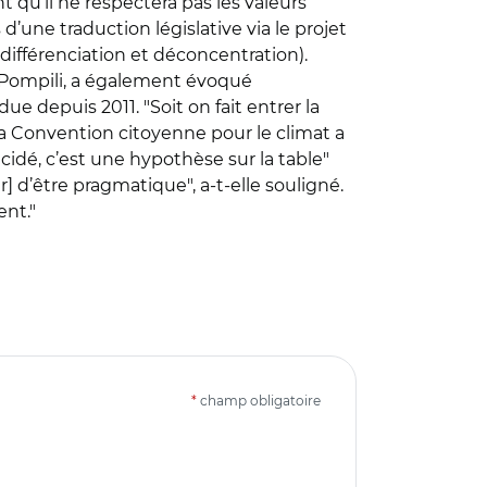
qu’il ne respectera pas les valeurs
’une traduction législative via le projet
 différenciation et déconcentration).
a Pompili, a également évoqué
ue depuis 2011. "Soit on fait entrer la
"La Convention citoyenne pour le climat a
idé, c’est une hypothèse sur la table"
r] d’être pragmatique", a-t-elle souligné.
ent."
*
champ obligatoire