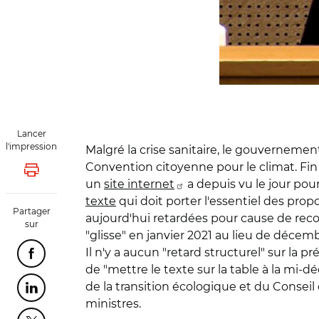
Lancer
l'impression
Malgré la crise sanitaire, le gouverneme
Convention citoyenne pour le climat. Fin 
Lancer l'impression
un
site internet
a depuis vu le jour pou
texte
qui doit porter l'essentiel des prop
Partager
aujourd'hui retardées pour cause de recon
sur
"glisse" en janvier 2021 au lieu de décem
Il n'y a aucun "retard structurel" sur la p
Partager cette page sur Facebook
de "mettre le texte sur la table à la mi-
de la transition écologique et du Consei
Partager cette page sur Linkedin
ministres.