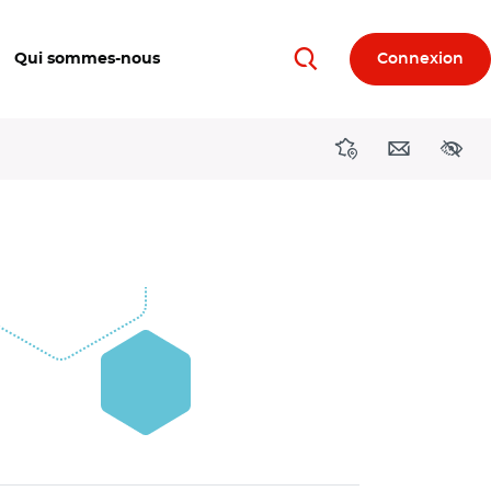
Qui sommes-nous
Connexion
Rechercher
Directions région
Contact
Acces