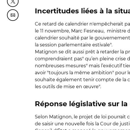
Partager cette page sur Twitter
Incertitudes liées à la situ
Partager cette page sur Courriel
Ce retard de calendrier n'empêcherait pas
le 11 novembre, Marc Fesneau, ministre d
calendrier souhaité par le gouvernement :
la session parlementaire estivale".
Matignon se dit aussi prêt à retarder la p
comprendraient pas" qu’en pleine crise du
nombreuses mesures" mais l’exécutif tient 
avoir "toujours la même ambition" pour le
souhaite également tenir compte de la cri
les outils de mise en œuvre".
Réponse législative sur la 
Selon Matignon, le projet de loi pourrait
de saisir une nouvelle fois la Cour de jus