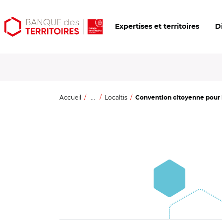
Aller
Aller
Ouvrir
Expertises et territoires
D
au
au
les
contenu
menu
outils
principal
principal
d'accessibilité
Accueil
...
Localtis
Convention citoyenne pour le 