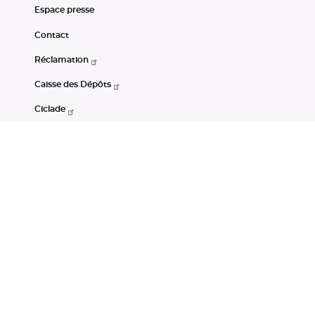
Espace presse
Contact
Réclamation
Caisse des Dépôts
Ciclade
CDC-Net
Consignations
Portail Open Data CDC
Restez connectés
LinkedIn
Youtube
Instagram
RSS