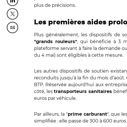
Partager cette page sur Linkedin
plus de précisions.
Partager cette page sur Twitter
Les premières aides prol
Partager cette page sur Courriel
Plus généralement, les dispositifs de so
, qui bénéficie à 3 m
"grands rouleurs"
plateforme servant à faire la demande ouv
du 4 mai) sont éligibles à cette mesure.
Les autres dispositifs de soutien exista
reconduits jusqu’à la fin du mois d’août.
BTP. Réservée aujourd'hui aux entreprise
côté, les
bénéfi
transporteurs sanitaires
euros par véhicule.
Par ailleurs, la "
", que le
prime carburant
simplifiée : elle passe de 300 à 600 eur