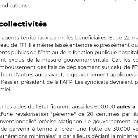
endications".
collectivités
agents territoriaux parmi les bénéficiaires. Et ce 22 m
ateau de TF1. Il a même laissé entendre expressément qu
nts publics de l'État ou de la fonction publique hospitalièr
ment exclus de la mesure gouvernementale. Car, les col
mboursement des frais de déplacement sur celui de l'Éta
 bien d'autres auparavant, le gouvernement appliquerait
l Kessler, président de la FAFP. Les syndicats devraient
miel.
 les aides de l'État figurent aussi les 600.000
aides à
'une revalorisation "pérenne" de 20 centimes par lit
nventionnelle", précise Matignon. Le gouvernement leu
if de parvenir à terme à "créer une flotte de 30.000 vé
érations minimales", a par ailleurs déclaré la ministre