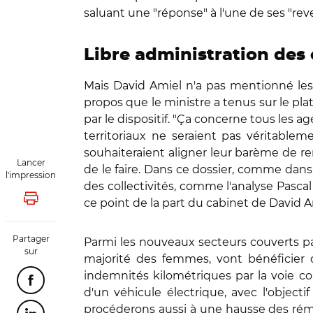
saluant une "réponse" à l'une de ses "rev
Libre administration des 
Mais David Amiel n'a pas mentionné les 
propos que le ministre a tenus sur le pl
par le dispositif. "Ça concerne tous les age
territoriaux ne seraient pas véritable
souhaiteraient aligner leur barème de re
Lancer
de le faire. Dans ce dossier, comme dans
l'impression
des collectivités, comme l'analyse Pasca
ce point de la part du cabinet de David A
Lancer l'impression
Partager
Parmi les nouveaux secteurs couverts par
sur
majorité des femmes, vont bénéficier d
indemnités kilométriques par la voie co
Partager cette page sur Facebook
d'un véhicule électrique, avec l'object
procéderons aussi à une hausse des rémun