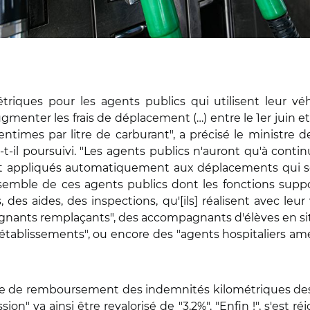
étriques pour les agents publics qui utilisent leur vé
gmenter les frais de déplacement (…) entre le 1er juin e
entimes par litre de carburant", a précisé le ministre 
t-il poursuivi. "Les agents publics n'auront qu'à continu
appliqués automatiquement aux déplacements qui sero
'ensemble de ces agents publics dont les fonctions sup
 des aides, des inspections, qu'[ils] réalisent avec leu
seignants remplaçants", des accompagnants d'élèves en 
établissements", ou encore des "agents hospitaliers am
me de remboursement des indemnités kilométriques des ag
ion" va ainsi être revalorisé de "3,2%". "Enfin !", s'est