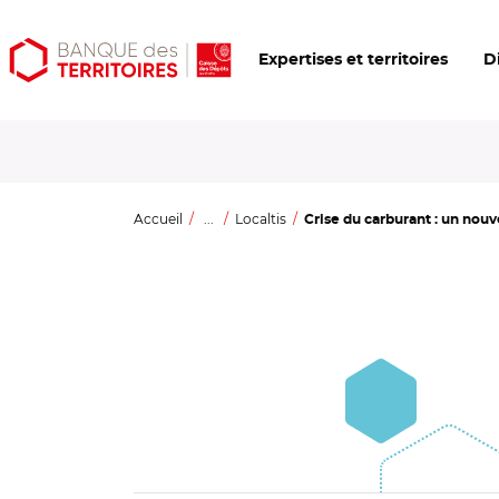
Aller
Aller
Ouvrir
Expertises et territoires
D
au
au
les
contenu
menu
outils
principal
principal
d'accessibilité
Accueil
...
Localtis
Crise du carburant : un nouv