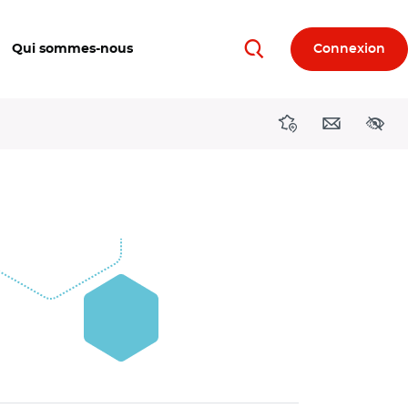
Qui sommes-nous
Connexion
Rechercher
Directions région
Contact
Acces