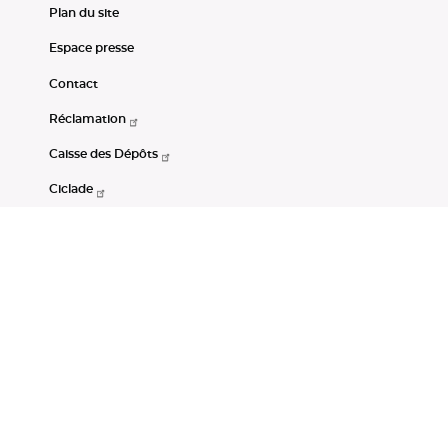
Plan du site
Espace presse
Contact
Réclamation
Caisse des Dépôts
Ciclade
CDC-Net
Consignations
Portail Open Data CDC
Restez connectés
LinkedIn
Youtube
Instagram
RSS