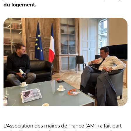
du logement.
© @ilecallennec/ Patrice Vergriete et Davivid Lisnard le 12
septembre
L'Association des maires de France (AMF) a fait part