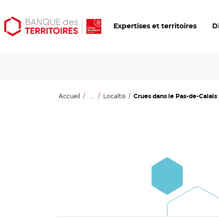
Aller
Aller
Ouvrir
Expertises et territoires
D
au
au
les
contenu
menu
outils
principal
principal
d'accessibilité
Accueil
...
Localtis
Crues dans le Pas-de-Calais 