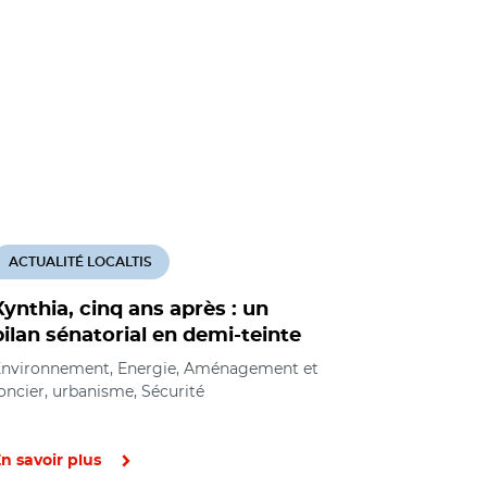
ACTUALITÉ LOCALTIS
ACTUALITÉ
Xynthia, cinq ans après : un
Tempête X
bilan sénatorial en demi-teinte
logements
être détr
nvironnement, Energie, Aménagement et
oncier, urbanisme, Sécurité
Logement so
urbanisme, 
n savoir plus
En savoir pl