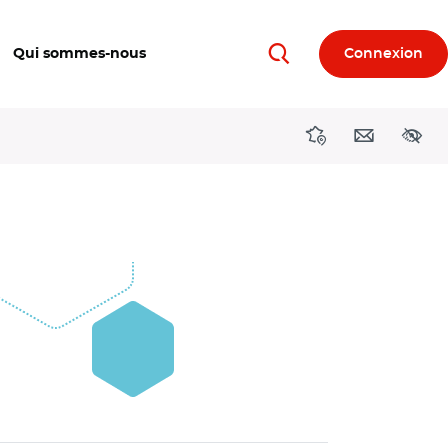
Qui sommes-nous
Connexion
Rechercher
Directions région
Contact
Acces