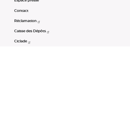
Espace presse
Contact
Réclamation
Caisse des Dépôts
Ciclade
CDC-Net
Consignations
Portail Open Data CDC
Restez connectés
LinkedIn
Youtube
Instagram
RSS