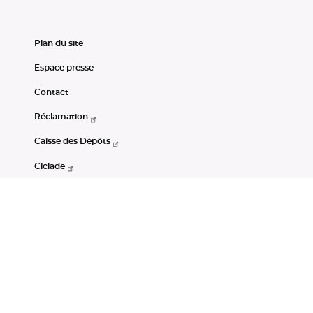
Plan du site
Espace presse
Contact
Réclamation
Caisse des Dépôts
Ciclade
CDC-Net
Consignations
Portail Open Data CDC
Restez connectés