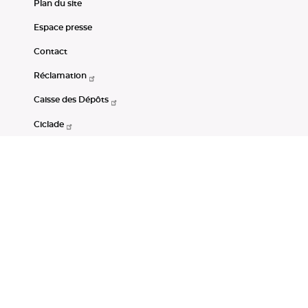
Plan du site
Espace presse
Contact
Réclamation
Caisse des Dépôts
Ciclade
CDC-Net
Consignations
Portail Open Data CDC
Restez connectés
LinkedIn
Youtube
Instagram
RSS