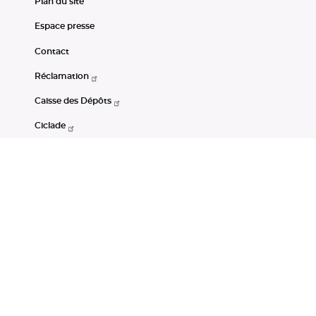
Plan du site
Espace presse
Contact
Réclamation
Caisse des Dépôts
Ciclade
CDC-Net
Consignations
Portail Open Data CDC
Restez connectés
LinkedIn
Youtube
Instagram
RSS