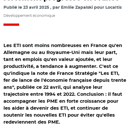
Publié le
23 avril 2025
par
Emilie Zapalski pour Localtis
Développement économique
Les ETI sont moins nombreuses en France qu'en
Allemagne ou au Royaume-Uni mais leur part,
tant en emplois qu'en valeur ajoutée, et leur
productivité, a tendance à augmenter. C'est ce
qu'indique la note de France Stratégie "Les ETI,
fer de lance de l'économie française depuis trente
ans", publiée ce 22 avril, qui analyse leur
trajectoire entre 1994 et 2022. Conclusion : il faut
accompagner les PME en forte croissance pour
les aider à devenir des ETI, et continuer de
soutenir les nouvelles ETI pour éviter qu'elles
© France stratégie et adobe stock. Source : France
redeviennent des PME.
Stratégie d’après les données de l’Insee - DGFiP (Ficus-
Fare) et de l’Insee (DADS)