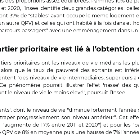
ans des proportions assez équilibrées. Parmi les 10% de 
t 2020, l’Insee identifie deux grandes catégories : celle
, dont 37% de "stables" ayant occupé le même logement 
autre QPV) et celles qui ont habité à la fois dans et hor
 de "parcours passagers" avec une emménagement dans
r prioritaire est lié à l’obtentio
iers prioritaires ont les niveaux de vie médians les pl
 alors que le taux de pauvreté des sortants est inféri
sentent "des niveaux de vie intermédiaires, supérieurs a
 phénomène pourrait illustrer l’effet 'nasse' des qu
t le niveau de vie le moins élevé", poursuit l’Insee.
ntrants", dont le niveau de vie "diminue fortement l’anne
traper progressivement son niveau antérieur". Cet eff
n "augmente de 17% entre 2011 et 2020") et pour les "p
 QPV de 8% en moyenne puis une hausse de 7% l’année d