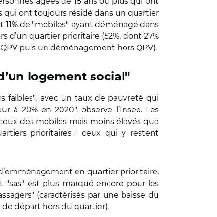
personnes âgées de 18 ans ou plus qui ont
s qui ont toujours résidé dans un quartier
et 11% de "mobiles" ayant déménagé dans
s d’un quartier prioritaire (52%, dont 27%
 un QPV puis un déménagement hors QPV).
n d’un logement social"
us faibles", avec un taux de pauvreté qui
eur à 20% en 2020", observe l’Insee. Les
̀ ceux des mobiles mais moins élevés que
artiers prioritaires : ceux qui y restent
́e d’emménagement en quartier prioritaire,
et "sas" est plus marqué encore pour les
assagers" (caractérisés par une baisse du
e départ hors du quartier).