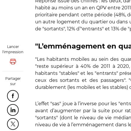
Réponse issue des chiffres : les deux, d
habité au moins un an en QPV entre 2011 e
prioritaire pendant cette période (48%
un autre logement du quartier ou dans un 
de "sortants", 12% d’"entrants" et 13%
"L’emménagement en quartie
Lancer
l'impression
"Les habitants mobiles au sein des quart
Lancer l'impression
"reste supérieur à 40% de 2011 à 2020,
habitants "stables" et les "entrants" pré
Partager
ceux des sortants et des passagers". "Ce
sur
durablement (les mobiles et les stables) on
Partager cette page sur Facebook
L’effet "sas" joue à l’inverse pour les "e
avant d’augmenter par la suite pour rat
Partager cette page sur Linkedin
"sortants" (dont le niveau de vie média
niveau de vie à l’emménagement dans le
Partager cette page sur Twitter