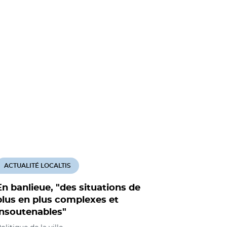
ACTUALITÉ LOCALTIS
ACTUALITÉ
En banlieue, "des situations de
Quartiers 
plus en plus complexes et
de sas et
insoutenables"
valorise