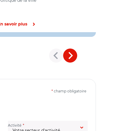
olitique de la ville
Politique de l
n savoir plus
En savoir pl
*
champ obligatoire
(champ obligatoire)
Activité