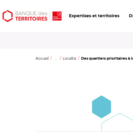
Aller
Aller
Ouvrir
Expertises et territoires
D
au
au
les
contenu
menu
outils
principal
principal
d'accessibilité
Accueil
...
Localtis
Des quartiers prioritaires à la 