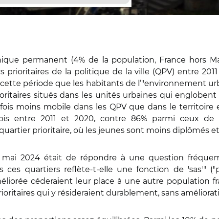
phique permanent (4% de la population, France hors M
s prioritaires de la politique de la ville (QPV) entre 20
te période que les habitants de l’"environnement urba
ioritaires situés dans les unités urbaines qui englobent 
fois moins mobile dans les QPV que dans le territoire en
is entre 2011 et 2020, contre 86% parmi ceux de l
uartier prioritaire, où les jeunes sont moins diplômés et 
22 mai 2024 était de répondre à une question fréque
ans ces quartiers reflète-t-elle une fonction de 'sas
méliorée céderaient leur place à une autre population fr
ioritaires qui y résideraient durablement, sans améliorat