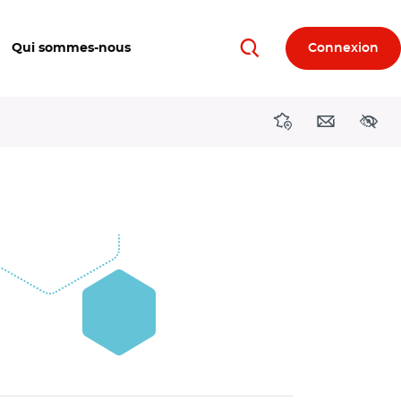
Qui sommes-nous
Connexion
Rechercher
Directions région
Contact
Acces