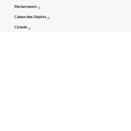
Réclamation
Caisse des Dépôts
Ciclade
CDC-Net
Consignations
Portail Open Data CDC
Restez connectés
LinkedIn
Youtube
Instagram
RSS
Mentions légales
CGU
Données personnelles
Accessibilité : non conforme
DSP2