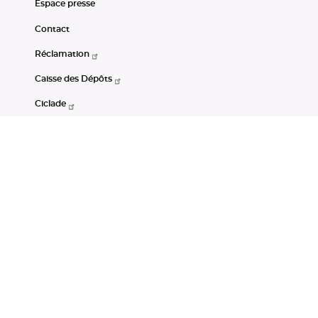
Espace presse
Contact
Réclamation
Caisse des Dépôts
Ciclade
CDC-Net
Consignations
Portail Open Data CDC
Restez connectés
LinkedIn
Youtube
Instagram
RSS