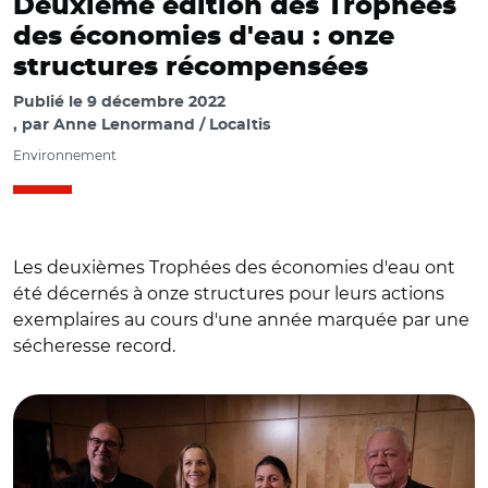
Deuxième édition des Trophées
des économies d'eau : onze
structures récompensées
Publié le
9 décembre 2022
par
Anne Lenormand / Localtis
Environnement
Les deuxièmes Trophées des économies d'eau ont
été décernés à onze structures pour leurs actions
exemplaires au cours d'une année marquée par une
sécheresse record.
© @BCouillard33/ Remise des trophées des économies
d'eau le 24 novembre