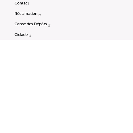
Contact
Réclamation
Caisse des Dépôts
Ciclade
CDC-Net
Consignations
Portail Open Data CDC
Restez connectés
LinkedIn
Youtube
Instagram
RSS
Mentions légales
CGU
Données personnelles