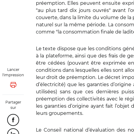
préemption. Elles peuvent ensuite exprim
"au plus tard dix jours ouvrés" avant l
couverte, dans la limite du volume de la 
naturel sur la même période. La cons
comme "la consommation finale de lad
Le texte dispose que les conditions génér
à la plateforme, ainsi que des frais de g
être cédées (pouvant être exprimée en p
Lancer
conditions dans lesquelles elles sont a
l'impression
leur droit de préemption. Le décret imp
d’électricité) que les garanties d’origin
Lancer l'impression
utilisées) sans que ces dernières puiss
préemption des collectivités avec le r
Partager
les garanties d’origine ayant fait l’obje
sur
leurs groupements.
Partager cette page sur Facebook
Le Conseil national d’évaluation des 