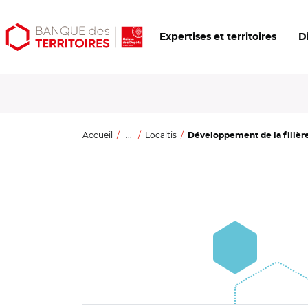
Aller
Aller
Ouvrir
Expertises et territoires
D
au
au
les
contenu
menu
outils
principal
principal
d'accessibilité
Accueil
...
Localtis
Développement de la filière 