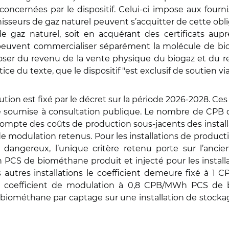
concernées par le dispositif. Celui-ci impose aux four
fournisseurs de gaz naturel peuvent s’acquitter de cette 
e gaz naturel, soit en acquérant des certificats au
 peuvent commercialiser séparément la molécule de bio
sposer du revenu de la vente physique du biogaz et du r
ice du texte, que le dispositif "est exclusif de soutien vi
ution est fixé par le décret sur la période 2026-2028. Ces 
ure soumise à consultation publique. Le nombre de CPB d
compte des coûts de production sous-jacents des install
s de modulation retenus. Pour les installations de prod
angereux, l’unique critère retenu porte sur l’ancienne
 PCS de biométhane produit et injecté pour les installa
les autres installations le coefficient demeure fixé à
un coefficient de modulation à 0,8 CPB/MWh PCS de b
e biométhane par captage sur une installation de stock