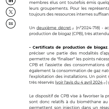
Partager cette page sur Linkedin
membres élus ont toutefois émis quelqu
leurs groupements. Pour les représenta
Partager cette page sur Twitter
toujours des ressources internes suffisa
Partager cette page sur Courriel
Un
deuxième décret
(n°2024-718) - 
production de biogaz (CPB), très attendu
- Certificats de production de biogaz
préciser une partie des modalités d’appl
permettre de "finaliser" les points nécess
CPB et l’assiette des consommations de g
également la consommation de gaz naturel
l’exploitation des installations. Un po
très réservés (
voir l'avis du 4 avril 2024
)
Le dispositif de CPB vise à favoriser la
sont donc relatifs à du biométhane au s
permettent son injection dans un réseau