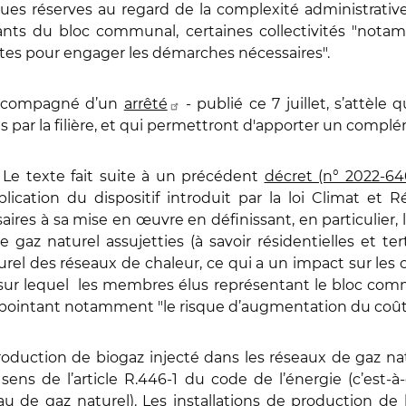
es réserves au regard de la complexité administrative
nts du bloc communal, certaines collectivités "notam
ntes pour engager les démarches nécessaires".
accompagné d’un
arrêté
- publié ce 7 juillet, s’attèle 
s par la filière, et qui permettront d'apporter un compl
. Le texte fait suite à un précédent
décret (n° 2022-64
ication du dispositif introduit par la loi Climat et R
aires à sa mise en œuvre en définissant, en particulier, 
az naturel assujetties (à savoir résidentielles et tert
 des réseaux de chaleur, ce qui a un impact sur les co
int sur lequel les membres élus représentant le bloc 
 pointant notamment "le risque d’augmentation du coût d
 production de biogaz injecté dans les réseaux de gaz n
ens de l’article R.446-1 du code de l’énergie (c’est-à-
 de gaz naturel). Les installations de production de 