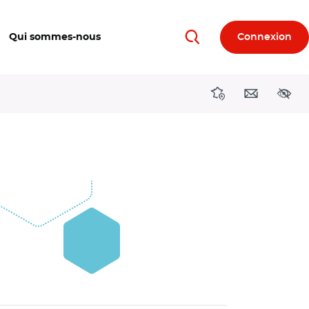
Qui sommes-nous
Connexion
Rechercher
Directions région
Contact
Acces