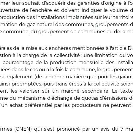
er leur souhait d’acquérir des garanties d’origine à l
’ouverture de l’enchère et doivent indiquer le volume 
production des installations implantées sur leur territo
ommation de gaz naturel des communes, groupements d
ite commune, du groupement de communes ou de la mét
ales de la mise aux enchères mentionnées à l'article D.4
estion à la charge de la collectivité ; une limitation du 
ourcentage de la production mensuelle des installatio
llouées dans le cas où à la fois la commune, le groupem
ose également (de la même manière que pour les garantie
e ainsi préemptées, puis transférées à la collectivité s
ent les valoriser sur un marché secondaire. Le texte 
égime du mécanisme d’échange de quotas d’émissions d
t d’un achat préférentiel par les producteurs ne peuvent 
normes (CNEN) qui s’est prononcé par un
avis du 7 ma