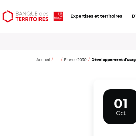
Aller
Aller
Ouvrir
Expertises et territoires
D
au
au
les
contenu
menu
outils
principal
principal
d'accessibilité
Accueil
...
France 2030
Développement d'usage,
01
Oct