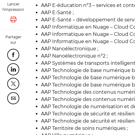
Lancer
AAP E-éducation n°3 – services et con
l'impression
AAP E-Santé ;
AAP E-Santé – développement de servic
Lancer l'impression
AAP Informatique en Nuage – Cloud Co
AAP Informatique en Nuage – Cloud C
Partager
AAP Informatique en Nuage – Cloud C
sur
AAP Nanoélectronique ;
AAP Nanoélectronique n°2 ;
Partager cette page sur Facebook
AAP Systèmes de transports intelligent
AAP Technologie de base numérique br
Partager cette page sur Linkedin
AAP Technologie de base numérique br
AAP Technologie de base numérique br
Partager cette page sur Twitter
AAP Technologie des contenus numériq
AAP Technologie des contenus numériq
Partager cette page sur Courriel
AAP Technologie de numérisation et de v
AAP Technologie de sécurité et résilien
AAP Technologie de sécurité et résilien
AAP Territoire de soins numériques ;