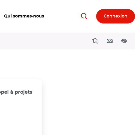
Qui sommes-nous
Connexion
Rechercher
Directions région
Contact
Acces
pel à projets