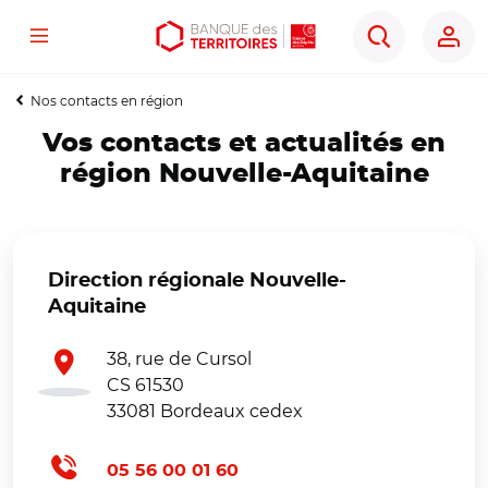
Menu
Aller
Aller
Ouvrir
Rechercher
au
au
les
contenu
menu
outils
Nos contacts en région
principal
principal
d'accessibilité
Vos contacts et actualités en
région Nouvelle-Aquitaine
Direction régionale Nouvelle-
Aquitaine
38, rue de Cursol
CS 61530
33081 Bordeaux cedex
05 56 00 01 60