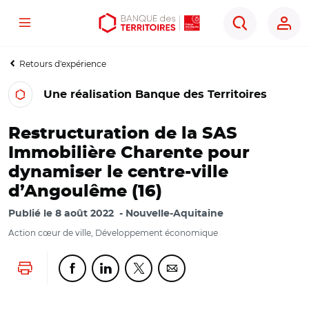
Menu
Aller
Aller
Ouvrir
Rechercher
au
au
les
contenu
menu
outils
Retours d'expérience
principal
principal
d'accessibilité
Une réalisation Banque des Territoires
Restructuration de la SAS
Immobilière Charente pour
dynamiser le centre-ville
d’Angoulême (16)
Publié le
8 août 2022
Nouvelle-Aquitaine
Action cœur de ville, Développement économique
Lancer l'impression
Partager cette page sur Facebook
Partager cette page sur Linkedin
Partager cette page sur Twitter
Partager cette page sur Co