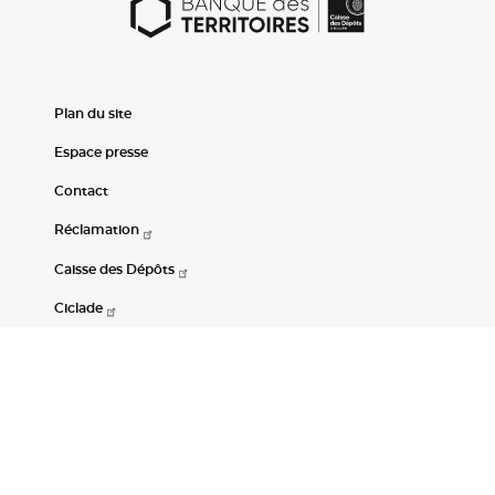
Plan du site
Espace presse
Contact
Réclamation
Caisse des Dépôts
Ciclade
CDC-Net
Consignations
Portail Open Data CDC
Restez connectés