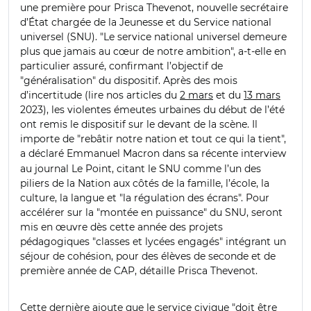
une première pour Prisca Thevenot, nouvelle secrétaire
d’État chargée de la Jeunesse et du Service national
universel (SNU).
"
Le service national universel demeure
plus que jamais au cœur de notre ambition
"
, a-t-elle en
particulier assuré, confirmant l’objectif de
"
généralisation
"
du dispositif. Après des mois
d’incertitude (lire nos articles du
2 mars
et du
13 mars
2023), les violentes émeutes urbaines du début de l’été
ont remis le dispositif sur le devant de la scène. Il
importe de
"rebâtir notre nation et tout ce qui la tient",
a déclaré
Emmanuel Macron dans sa récente interview
au journal Le Point, citant le SNU comme l’un des
piliers de la Nation aux côtés de la famille, l’école, la
culture, la langue et
"
la régulation des écrans
"
. Pour
accélérer sur la
"
montée en puissance
"
du SNU, seront
mis en œuvre dès cette année des projets
pédagogiques
"
classes et lycées engagés
"
intégrant un
séjour de cohésion, pour des élèves de seconde et de
première année de CAP, détaille Prisca Thevenot.
Cette dernière ajoute que le service civique
"
doit être