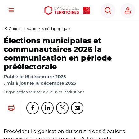
Menu
Aller
Aller
Ouvrir
Rechercher
au
au
les
contenu
menu
outils
Guides et supports pédagogiques
principal
principal
d'accessibilité
Élections municipales et
communautaires 2026 la
communication en période
préélectorale
Publié le
16 décembre 2025
mis à jour le
16 décembre 2025
Organisation territoriale, élus et institutions
Lancer l'impression
Partager cette page sur Facebook
Partager cette page sur Linkedin
Partager cette page sur Twitter
Partager cette page sur Co
Précédant l’organisation du scrutin des élections
municipales prévu en mars 2026, la période