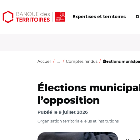
Aller
Aller
Ouvrir
Expertises et territoires
D
au
au
les
contenu
menu
outils
principal
principal
d'accessibilité
Accueil
...
Comptes rendus
Élections municipa
Élections municipa
l’opposition
Publié le
9 juillet 2026
Organisation territoriale, élus et institutions
© Adobe stock