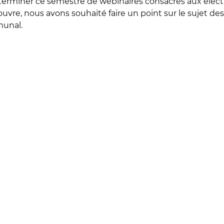
terminer ce semestre de webinaires consacrés aux élec
’ouvre, nous avons souhaité faire un point sur le sujet des
unal.