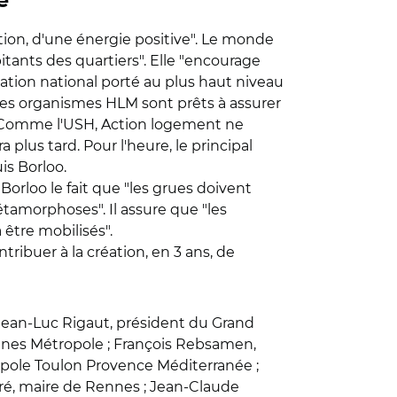
e"
ition, d'une énergie positive". Le monde
tants des quartiers". Elle "encourage
ation national porté au plus haut niveau
"les organismes HLM sont prêts à assurer
. Comme l'USH, Action logement ne
plus tard. Pour l'heure, le principal
is Borloo.
orloo le fait que "les grues doivent
étamorphoses". Il assure que "les
être mobilisés".
tribuer à la création, en 3 ans, de
Jean-Luc Rigaut, président du Grand
nes Métropole ; François Rebsamen,
opole Toulon Provence Méditerranée ;
éré, maire de Rennes ; Jean-Claude