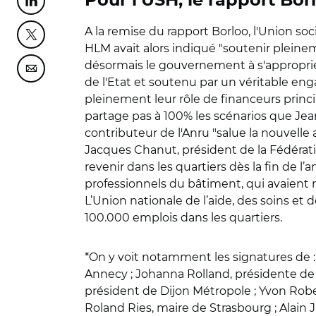
Pour l'USH, le rapport Bo
Partager cette page sur Linkedin
A la remise du rapport Borloo, l'Union soc
Partager cette page sur Twitter
HLM avait alors indiqué "soutenir pleinem
désormais le gouvernement à s'approprier 
Partager cette page sur Courriel
de l'Etat et soutenu par un véritable en
pleinement leur rôle de financeurs prin
partage pas à 100% les scénarios que Jean-
contributeur de l'Anru "salue la nouvelle 
Jacques Chanut, président de la Fédérati
revenir dans les quartiers dès la fin de 
professionnels du bâtiment, qui avaient 
L’Union nationale de l’aide, des soins et 
100.000 emplois dans les quartiers.
*On y voit notamment les signatures de 
Annecy ; Johanna Rolland, présidente d
président de Dijon Métropole ; Yvon Robe
Roland Ries, maire de Strasbourg ; Alain