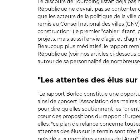
Le discours de Tourcoing listait déjà pas
République ne devrait pas se contenter de
que les acteurs de la politique de la vill
remis au Conseil national des villes (CNV
construction" (le premier "cahier" étant, 
projets, mais aussi l’envie d’agir, et d’ag
Beaucoup plus médiatisé, le rapport remis
République (voir nos articles ci-dessous du
autour de sa personnalité de nombreuses
"Les attentes des élus sur 
"Le rapport Borloo constitue une opportun
ainsi de concert l'Association des maire
pour dire qu'elles soutiennent les "orien
cœur des propositions du rapport : l’urg
elles, "ce plan de relance concerne toute
attentes des élus sur le terrain sont très f
présidé aux premières années de l’Anru".