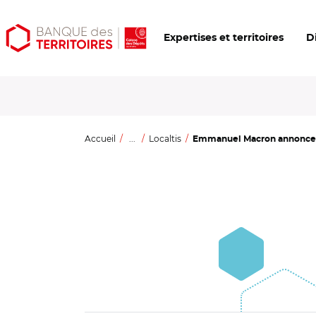
Aller
Aller
Ouvrir
Expertises et territoires
D
au
au
les
contenu
menu
outils
principal
principal
d'accessibilité
Accueil
...
Localtis
Emmanuel Macron annoncerai