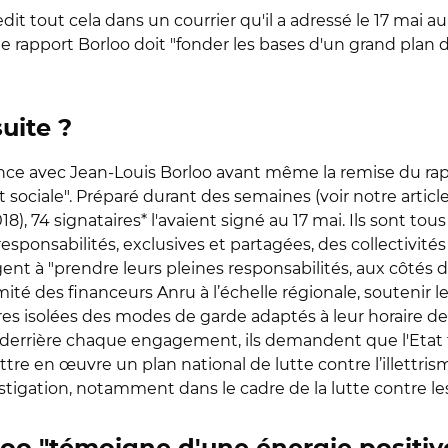
edit tout cela dans un courrier qu'il a adressé le 17 mai a
e le rapport Borloo doit "fonder les bases d'un grand plan
uite ?
iance avec Jean-Louis Borloo avant même la remise du rap
sociale". Préparé durant des semaines (voir notre article
2018), 74 signataires* l'avaient signé au 17 mai. Ils sont tou
esponsabilités, exclusives et partagées, des collectivités l
ent à "prendre leurs pleines responsabilités, aux côtés 
té des financeurs Anru à l’échelle régionale, soutenir le
es isolées des modes de garde adaptés à leur horaire de 
 derrière chaque engagement, ils demandent que l'Etat fas
ttre en œuvre un plan national de lutte contre l’illettris
tigation, notamment dans le cadre de la lutte contre les tr