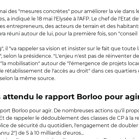
es "mesures concrètes" pour améliorer la vie dans les 
 a indiqué le 18 mai l'Elysée à l'AFP. Le chef de l'Etat d
s entrepreneurs, des acteurs de terrain et des habitants
éuni autour de lui, pour la première fois, son "conseil 
, il "va rappeler sa vision et insister sur le fait que to
", selon la présidence. "L'enjeu n'est pas de réinventer de
t "la mobilisation" autour de "l'émergence de projets locau
e rétablissement de l'accès au droit" dans ces quartiers 
, selon la même source.
attendu le rapport Borloo pour agi
ort Borloo pour agir. De nombreuses actions qu'il propo
 Et de rappeler le dédoublement des classes de CP à la r
 police de sécurité du quotidien, l'engagement de doub
u 2") de 5 à 10 milliards d'euros...