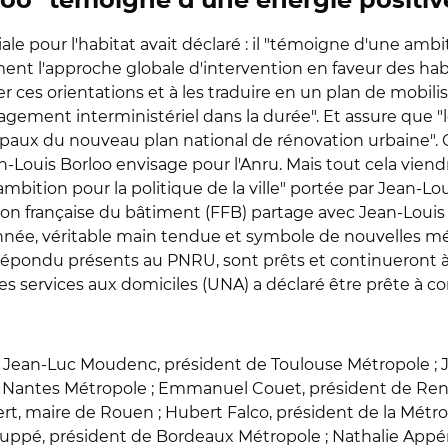
rloo "témoigne d'une énergie positiv
iale pour l'habitat avait déclaré : il "témoigne d'une amb
ent l'approche globale d'intervention en faveur des habi
ces orientations et à les traduire en un plan de mobilis
gagement interministériel dans la durée". Et assure que 
cipaux du nouveau plan national de rénovation urbaine"
Louis Borloo envisage pour l'Anru. Mais tout cela viendra 
ambition pour la politique de la ville" portée par Jean-Lou
on française du bâtiment (FFB) partage avec Jean-Louis B
l’année, véritable main tendue et symbole de nouvelles m
répondu présents au PNRU, sont prêts et continueront à 
des services aux domiciles (UNA) a déclaré être prête à con
: Jean-Luc Moudenc, président de Toulouse Métropole ; 
e Nantes Métropole ; Emmanuel Couet, président de Ren
rt, maire de Rouen ; Hubert Falco, président de la Métr
 Juppé, président de Bordeaux Métropole ; Nathalie App