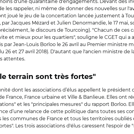
 moins d'une quarantaine d'engagements. Devant des invit
 les rappeler, ni même de donner des nouvelles sur l'ava
e ont joué le jeu de la concertation lancée justement à To
), par Jacques Mézard et Julien Denormandie, le 17 mai, so
précisément, le discours de Tourcoing). "Chacun de ces cah
ir vite et mieux pour les quartiers", souligne le CGET qui a
 par Jean-Louis Borloo le 26 avril au Premier ministre met
 26 et 27 avril 2018). D'autant que l'ancien ministre de l
 attentes.
le terrain sont très fortes"
ité dont les associations d’élus appellent le président de
s de France, France urbaine et Ville & Banlieue. Elles 
tations" et les "principales mesures" du rapport Borloo. 
ence d’une relance de cette politique dans toutes ses 
s les communes de France et tous les territoires oubliés
ortes". Les trois associations d'élus caressent l'espoir de 