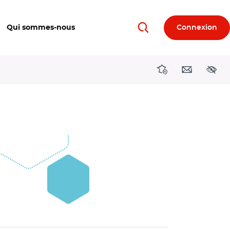
Qui sommes-nous
Connexion
Rechercher
Directions région
Contact
Acces