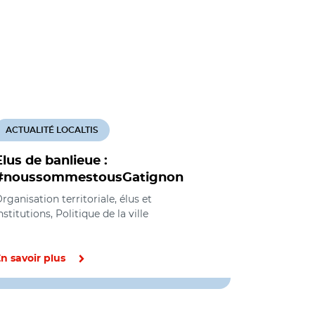
ACTUALITÉ LOCALTIS
ACTUALITÉ
Elus de banlieue :
Les agglo
#noussommestousGatignon
métropole
Louis Bo
rganisation territoriale, élus et
nstitutions, Politique de la ville
Politique de l
n savoir plus
En savoir pl