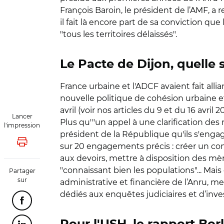
François Baroin, le président de l’AMF, a r
il fait là encore part de sa conviction qu
"tous les territoires délaissés".
Le Pacte de Dijon, quelle s
France urbaine et l'ADCF avaient fait all
nouvelle politique de cohésion urbaine et 
avril (voir nos articles du 9 et du 16 avril 
Lancer
Plus qu'"un appel à une clarification des r
l'impression
président de la République qu'ils s'engag
Lancer l'impression
sur 20 engagements précis : créer un comi
aux devoirs, mettre à disposition des mèr
"connaissant bien les populations"... Mais
Partager
sur
administrative et financière de l’Anru, me
dédiés aux enquêtes judiciaires et d’inves
Partager cette page sur Facebook