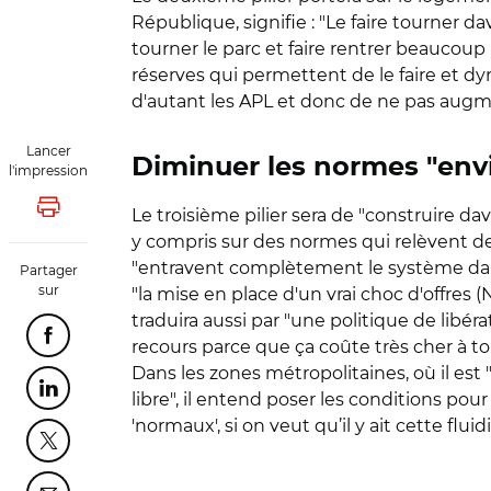
République, signifie : "Le faire tourner d
tourner le parc et faire rentrer beaucoup 
réserves qui permettent de le faire et d
d'autant les APL et donc de ne pas augmen
Lancer
Diminuer les normes "envi
l'impression
Le troisième pilier sera de "construire dav
Lancer l'impression
y compris sur des normes qui relèvent de 
"entravent complètement le système dans l
Partager
sur
"la mise en place d'un vrai choc d'offres (
traduira aussi par "une politique de libé
Partager cette page sur Facebook
recours parce que ça coûte très cher à to
Dans les zones métropolitaines, où il est
Partager cette page sur Linkedin
libre", il entend poser les conditions po
'normaux', si on veut qu’il y ait cette fluidi
Partager cette page sur Twitter