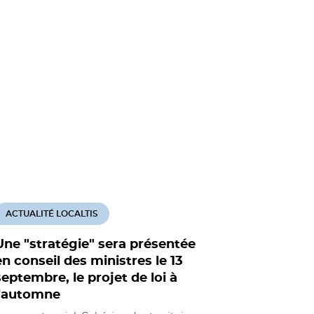
ACTUALITÉ LOCALTIS
ACTUALITÉ
Une "stratégie" sera présentée
La concer
en conseil des ministres le 13
loi Logem
septembre, le projet de loi à
de la loi 
l'automne
Logement so