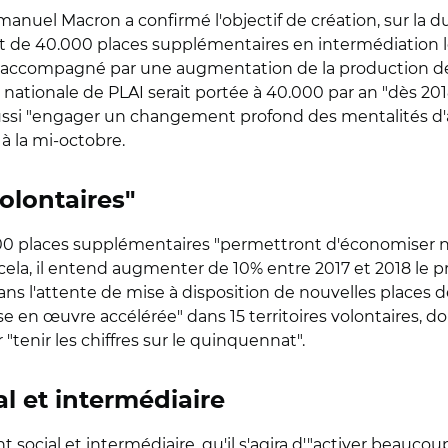
mmanuel Macron a confirmé l'objectif de création, sur la
de 40.000 places supplémentaires en intermédiation locat
a accompagné par une augmentation de la production de
on nationale de PLAI serait portée à 40.000 par an "dès 2
ussi "engager un changement profond des mentalités d'
t à la mi-octobre.
volontaires"
000 places supplémentaires "permettront d'économiser n
cela, il entend augmenter de 10% entre 2017 et 2018 le 
ns l'attente de mise à disposition de nouvelles places 
se en œuvre accélérée" dans 15 territoires volontaires, d
 "tenir les chiffres sur le quinquennat".
al et intermédiaire
 social et intermédiaire, qu'il s'agira d'"activer beaucou