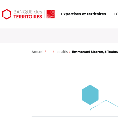
Aller
Aller
Ouvrir
Expertises et territoires
D
au
au
les
contenu
menu
outils
principal
principal
d'accessibilité
Accueil
...
Localtis
Emmanuel Macron, à Toulouse