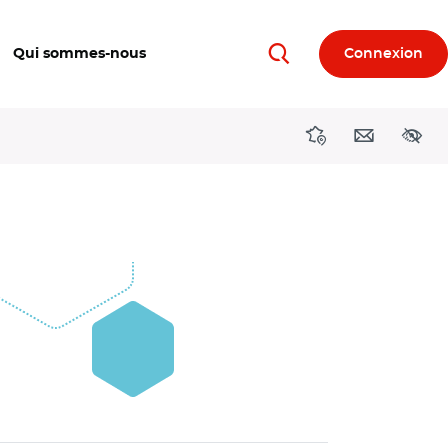
Qui sommes-nous
Connexion
Rechercher
Directions région
Contact
Acces