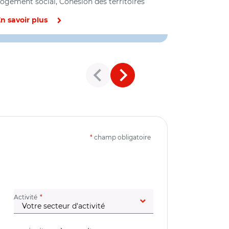
ogement social, Cohésion des territoires
n savoir plus
En savoir pl
*
champ obligatoire
(champ obligatoire)
Activité