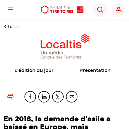
Menu
Aller
Aller
Ouvrir
Rechercher
au
au
les
contenu
menu
outils
Localtis
principal
principal
d'accessibilité
L'édition du jour
Présentation
Lancer l'impression
Partager cette page sur Facebook
Partager cette page sur Linkedin
Partager cette page sur Twitter
Partager cette page sur Co
En 2018, la demande d'asile a
baissé en Europe, mais