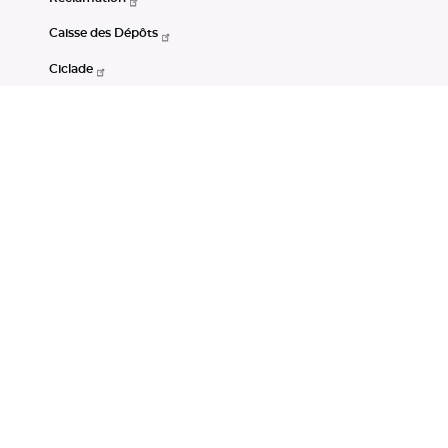
Caisse des Dépôts
Ciclade
CDC-Net
Consignations
Portail Open Data CDC
Restez connectés
LinkedIn
Youtube
Instagram
RSS
Mentions légales
CGU
Données personnelles
Accessibilité : non conforme
DSP2
Instruments financiers
Gestion des cookies