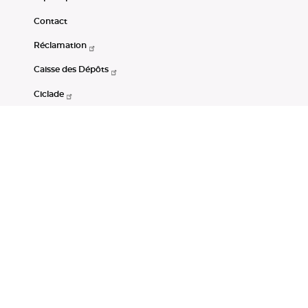
Contact
Réclamation
Caisse des Dépôts
Ciclade
CDC-Net
Consignations
Portail Open Data CDC
Restez connectés
LinkedIn
Youtube
Instagram
RSS