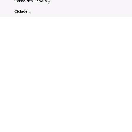
Caisse des Dépôts
Ciclade
CDC-Net
Consignations
Portail Open Data CDC
Restez connectés
LinkedIn
Youtube
Instagram
RSS
Mentions légales
CGU
Données personnelles
Accessibilité : non conforme
DSP2
Instruments financiers
Gestion des cookies
© Banque des Territoires 2026. Tous droits réservés.