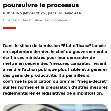
poursuivre le processus
Publié le
5 janvier 2026
par
C.M., avec AFP
Organisation territoriale, élus et institutions
Dans le sillon de la mission "État efficace" lancée
en septembre dernier, le chef du gouvernement a
écrit à ses ministres pour leur demander de
mettre en oeuvre des "mesures concrètes" visant
à rendre l'action publique plus lisible et à générer
des gains de productivité. Il a par ailleurs
confirmé la publication du premier "méga-décret"
sur les normes et la préparation d'autres mesures
réglementaires et législatives de simplification.
© Eric TSCHAEN-REA/ Sébasien Lecornu à l'issu du conseil
des ministres le 05 janvier